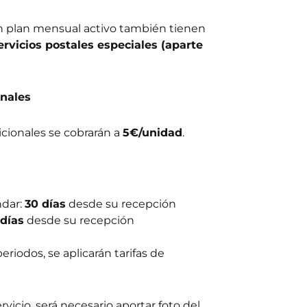
 plan mensual activo también tienen
ervicios postales especiales (aparte
nales
cionales se cobrarán a
5€/unidad
.
ndar:
30 días
desde su recepción
 días
desde su recepción
riodos, se aplicarán tarifas de
rvicio, será necesario aportar foto del