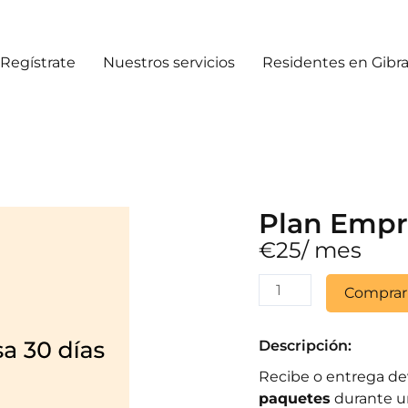
Regístrate
Nuestros servicios
Residentes en Gibra
Plan Empr
€
25
/ mes
Plan
Comprar
Empresa
30
días
Descripción:
cantidad
Recibe o entrega de
paquetes
durante u