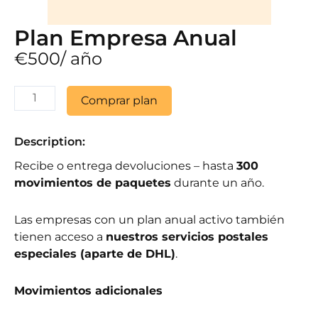
Plan Empresa Anual
€
500
/ año
Plan
Comprar plan
Empresa
Anual
cantidad
Description:
Recibe o entrega devoluciones – hasta
300
movimientos de paquetes
durante un año.
Las empresas con un plan anual activo también
tienen acceso a
nuestros servicios postales
especiales (aparte de DHL)
.
Movimientos adicionales