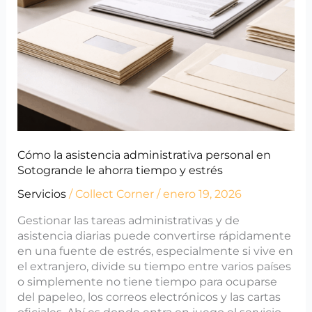
personal
en
Sotogrande
le
ahorra
tiempo
y
estrés
Cómo la asistencia administrativa personal en
Sotogrande le ahorra tiempo y estrés
Servicios
/
Collect Corner
/
enero 19, 2026
Gestionar las tareas administrativas y de
asistencia diarias puede convertirse rápidamente
en una fuente de estrés, especialmente si vive en
el extranjero, divide su tiempo entre varios países
o simplemente no tiene tiempo para ocuparse
del papeleo, los correos electrónicos y las cartas